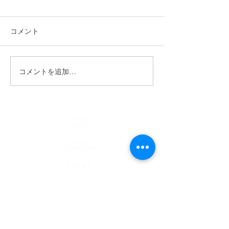
コメント
n.HAIR通信《4月号》
コメントを追加…
n.HAIR通信 R7
号》
TOP
MENU
STAFF
STYLE
n.HAIR通信