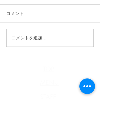
コメント
n.HAIR通信《4月号》
コメントを追加…
n.HAIR通信 R7
号》
TOP
MENU
STAFF
STYLE
n.HAIR通信