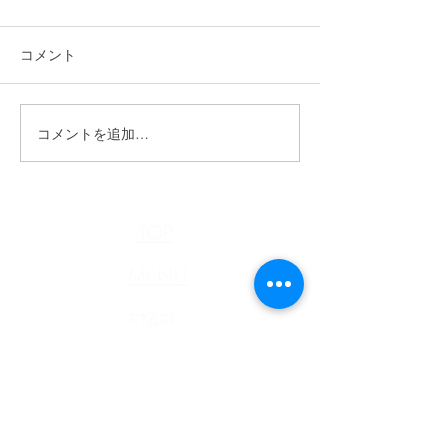
コメント
n.HAIR通信《4月号》
コメントを追加…
n.HAIR通信 R7
号》
TOP
MENU
STAFF
STYLE
n.HAIR通信