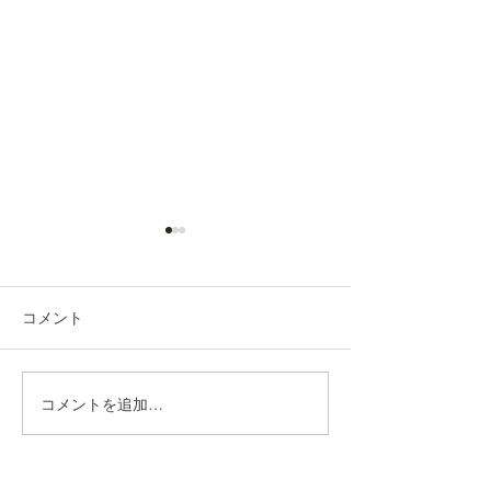
コメント
n.HAIR通信《4月号》
コメントを追加…
n.HAIR通信 R7
号》