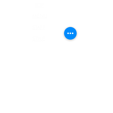
TOP
MENU
STAFF
STYLE
n.HAIR通信
RECRUIT