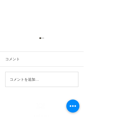
コメント
n.HAIR通信《4月号》
コメントを追加…
n.HAIR通信 R7
号》
TOP
MENU