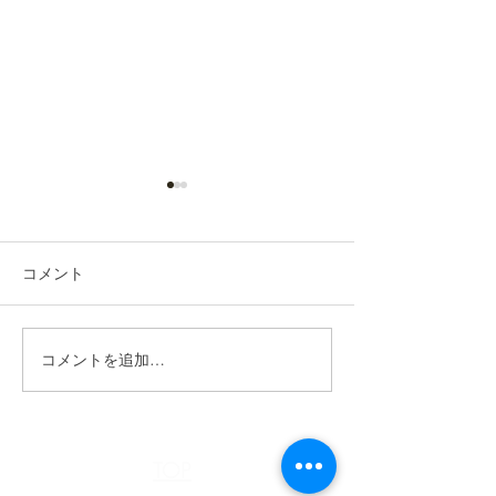
コメント
n.HAIR通信《4月号》
コメントを追加…
n.HAIR通信 R7
号》
TOP